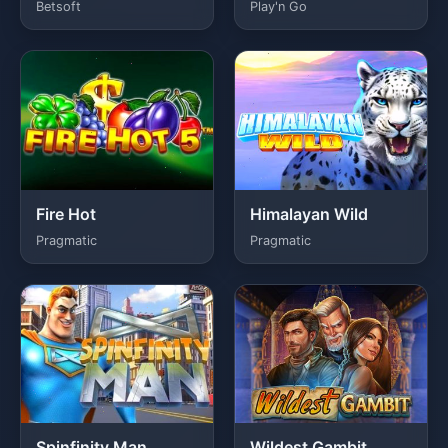
Betsoft
Play'n Go
Fire Hot
Himalayan Wild
Pragmatic
Pragmatic
Spinfinity Man
Wildest Gambit