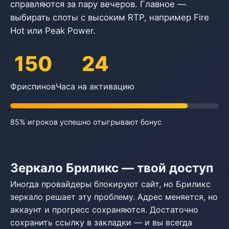
справляются за пару вечеров. Главное —
выбирать слоты с высоким RTP, например Fire
Hot или Peak Power.
150
24
Фриспинов
Часа на активацию
85% игроков успешно отыгрывают бонус
Зеркало Бриликс — твой доступ
Иногда провайдеры блокируют сайт, но Бриликс
зеркало решает эту проблему. Адрес меняется, но
аккаунт и прогресс сохраняются. Достаточно
сохранить ссылку в закладки — и вы всегда