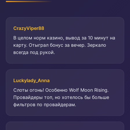
CrazyViper88
В целом норм казино, вывод за 10 минут на
карту. Отыграл бонус за вечер. Зеркало
всегда под рукой.
Luckylady_Anna
Слоты огонь! Особенно Wolf Moon Rising.
Провайдеры топ, но хотелось бы больше
фильтров по провайдерам.