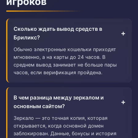
игроков
Сколько ждать вывод средств в
+
Бриликс?
Обычно электронные кошельки приходят
мгновенно, а на карты до 24 часов. В
среднем вывод занимает не больше пары
часов, если верификация пройдена.
В чем разница между зеркалом и
+
основным сайтом?
Зеркало — это точная копия, которая
открывается, когда основной домен
заблокирован. Данные, бонусы и история