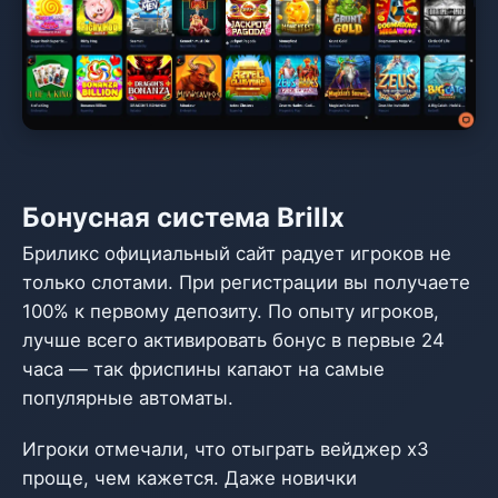
Бонусная система Brillx
Бриликс официальный сайт радует игроков не
только слотами. При регистрации вы получаете
100% к первому депозиту. По опыту игроков,
лучше всего активировать бонус в первые 24
часа — так фриспины капают на самые
популярные автоматы.
Игроки отмечали, что отыграть вейджер х3
проще, чем кажется. Даже новички