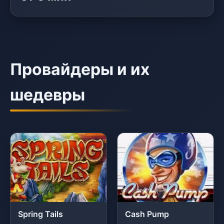
Провайдеры и их
шедевры
Spring Tails
Cash Pump