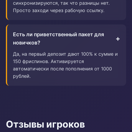
синхронизируются, так что разницы нет.
Просто заходи через рабочую ссылку.
Есть ли приветственный пакет для
+
новичков?
Да, на первый депозит дают 100% к сумме и
150 фриспинов. Активируется
автоматически после пополнения от 1000
рублей.
Отзывы игроков