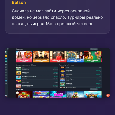
Betson
Сначала не мог зайти через основной
домен, но зеркало спасло. Турниры реально
платят, выиграл 15к в прошлый четверг.